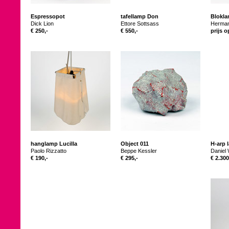
Espressopot
tafellamp Don
Blokl
Dick Lion
Ettore Sottsass
Herma
€ 250,-
€ 550,-
prijs 
hanglamp Lucilla
Object 011
H-arp 
Paolo Rizzatto
Beppe Kessler
Daniel 
€ 190,-
€ 295,-
€ 2.300