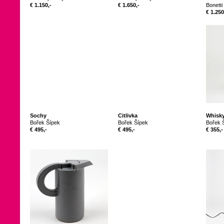
€ 1.150,-
€ 1.650,-
Bonetti
€ 1.250
Sochy
Citlivka
Whisky
Bořek Šípek
Bořek Šípek
Bořek 
€ 495,-
€ 495,-
€ 355,-