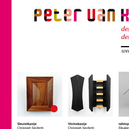
Sleutelkastje
Vitrinekastje
tafels
Christoph Seyferth
Christoph Seyferth
Elisabe