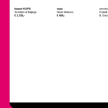
karpet KOPS
vaas
servie
Scholten & Baijings
Henk Wolvers
Fratelli
€ 1.725,-
€ 450,-
B. Gec