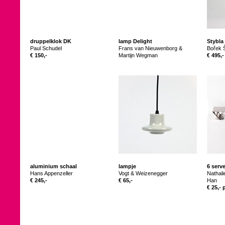
druppelklok DK
lamp Delight
Stybla
Paul Schudel
Frans van Nieuwenborg &
Bořek 
€ 150,-
Martijn Wegman
€ 495,-
aluminium schaal
lampje
6 serv
Hans Appenzeller
Vogt & Weizenegger
Nathali
€ 245,-
€ 65,-
Han
€ 25,- 